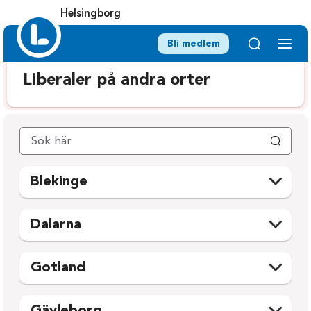
Helsingborg
Bli medlem
Liberaler på andra orter
Blekinge
Karlshamn
Ronneby
Dalarna
Karlskrona
Sölvesborg
Avesta
Mora
Olofström
Gotland
Borlänge
Orsa
Gotland
Falun
Rättvik