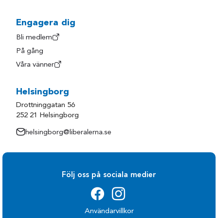
Hylte
Trollhättan
Härryda
Uddevalla
Engagera dig
Kungsbacka
Ulricehamn
Bli medlem
På gång
Kungälv
Varberg
Våra vänner
Laholm
Vårgårda
Lerum
Vänersborg
Helsingborg
Lilla Edet
Åmål
Drottninggatan 56
Lysekil
Öckerö
252 21 Helsingborg
Mark
helsingborg@liberalerna.se
Följ oss på sociala medier
Användarvillkor